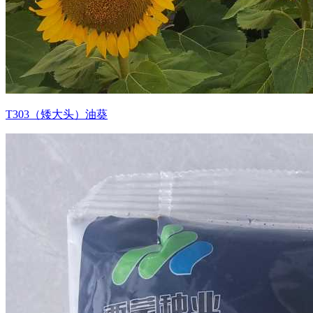
T303（矮大头）油葵