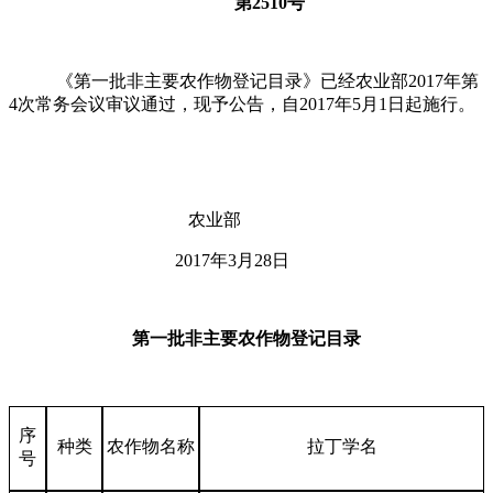
第
2510
号
《第一批非主要农作物登记目录》已经农业部
2017
年第
4
次常务会议审议通过，现予公告，自
2017
年
5
月
1
日起施行。
农业部
2017年
3
月
28
日
第一批非主要农作物登记目录
序
种类
农作物名称
拉丁学名
号