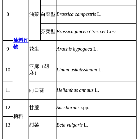
8
油菜
白菜型
Brassica campestris
L.
芥菜型
Brassica juncea Czern.et Coss
油料作
物
9
花生
Arachis hypogaea
L.
亚麻（胡
10
Linum usitatissimum
L.
麻）
11
向日葵
Helianthus annuus
L
.
12
甘蔗
Saccharum
spp.
糖料
13
甜菜
Beta vulgaris
L.