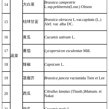
Brassica campestris
大白菜
14
L.ssp.
pekinensis
(Lour.) Olsson
Brassica oleracea
L.var.
capitata
(L.)
结球甘蓝
15
Alef. var. alba DC.
16
黄瓜
Cucumis sativum
L.
17
番茄
Lycopersicon esculentun
Mill.
蔬菜
18
辣椒
Capsicum
L.
19
茎瘤芥
Brassica juncea
var.tumida Tsen et Lee
Citrullus lanatus
(Thunb.)Matsum. et
西瓜
20
Nakai
21
甜瓜
Cucumis melo
L.