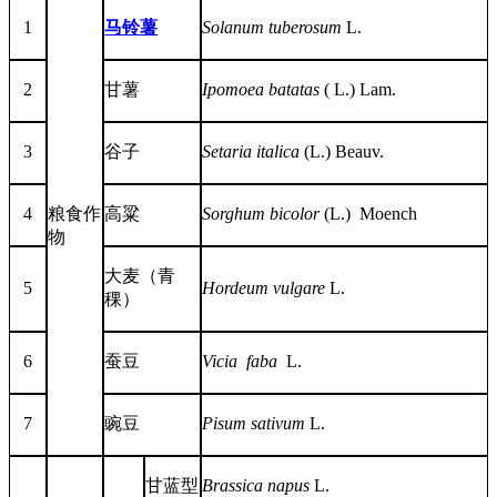
1
马铃薯
Solanum tuberosum
L.
2
甘薯
Ipomoea batatas
( L.) Lam.
3
谷子
Setaria italica
(L.) Beauv.
4
粮食作
高粱
Sorghum bicolor
(L.) Moench
物
大麦（青
5
Hordeum vulgare
L.
稞）
6
蚕豆
Vicia faba
L.
7
豌豆
Pisum sativum
L.
甘蓝型
Brassica napus
L.