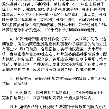
温水浸种7-8分钟，不断搅拌，菌核吸水下沉，捞出上层种子
晾干。另外，用58℃-60℃温汤浸种10-20分钟，可杀死种子内
部带菌。药剂拌种用种子量0.3%的50%腐霉利（速克灵）可湿
性粉剂或40%菌核净（纹枯利）可湿性粉剂。药液浸种可用
50%多菌灵可湿性粉剂500倍液，浸种4小时。种子还可用2.5%
咯菌腈悬浮种衣剂包衣，100千克种子用药600-800毫升。
4、加强田间管理 与矮杆作物（菜豆、大豆等）间作；适
期晚播，例如内蒙巴盟推迟播种到葵花种子病原菌的防治方法
有哪些？6月1日前后；合理密植，实行地膜覆盖，大小行种
植，食葵密度每亩2500株左右，叶片茂盛的品种酌情减少；配
方施肥，控制氮肥，配合磷、钾肥或施用向日葵专用肥，培育
壮苗；平整土地，合理灌溉，防止大水漫灌和田间积水；生育
后期盘腐扩展快，应及时收获或适时早收，以减少损失。
5、种植抗病、耐病品种 加强抗病品种的鉴选，推广种植
抗病、耐病品种。
6、药剂防治 土壤处理用50%腐霉利可湿性粉剂每亩1千
克混拌适量沙土，在播种进均匀随种子施入播种沟内。
以上“如何自己种向日葵呢？ 葵花种子病原菌的防治方法