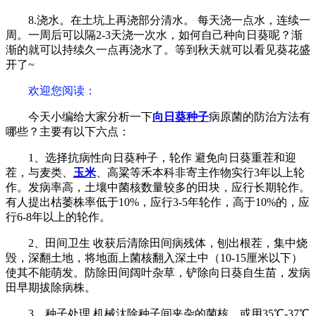
8.浇水。在土坑上再浇部分清水。 每天浇一点水，连续一
周。一周后可以隔2-3天浇一次水，如何自己种向日葵呢？渐
渐的就可以持续久一点再浇水了。等到秋天就可以看见葵花盛
开了~
欢迎您阅读
：
今天小编给大家分析一下
向日葵种子
病原菌的防治方法有
哪些？主要有以下六点：
1、选择抗病性向日葵种子，轮作 避免向日葵重茬和迎
茬，与麦类、
玉米
、高粱等禾本科非寄主作物实行3年以上轮
作。发病率高，土壤中菌核数量较多的田块，应行长期轮作。
有人提出枯萎株率低于10%，应行3-5年轮作，高于10%的，应
行6-8年以上的轮作。
2、田间卫生 收获后清除田间病残体，刨出根茬，集中烧
毁，深翻土地，将地面上菌核翻入深土中（10-15厘米以下）
使其不能萌发。防除田间阔叶杂草，铲除向日葵自生苗，发病
田早期拔除病株。
3、种子处理 机械汰除种子间夹杂的菌核，或用35℃-37℃