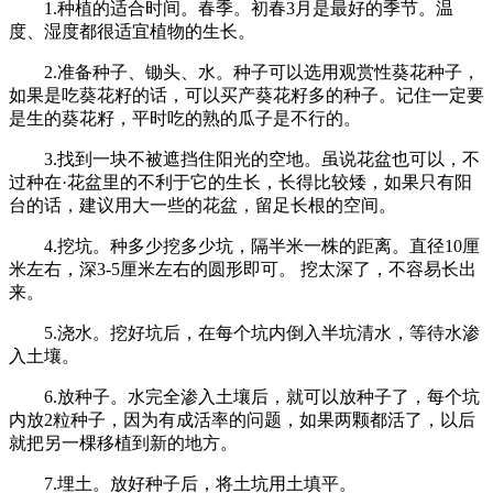
1.种植的适合时间。春季。初春3月是最好的季节。温
度、湿度都很适宜植物的生长。
2.准备种子、锄头、水。种子可以选用观赏性葵花种子，
如果是吃葵花籽的话，可以买产葵花籽多的种子。记住一定要
是生的葵花籽，平时吃的熟的瓜子是不行的。
3.找到一块不被遮挡住阳光的空地。虽说花盆也可以，不
过种在·花盆里的不利于它的生长，长得比较矮，如果只有阳
台的话，建议用大一些的花盆，留足长根的空间。
4.挖坑。种多少挖多少坑，隔半米一株的距离。直径10厘
米左右，深3-5厘米左右的圆形即可。 挖太深了，不容易长出
来。
5.浇水。挖好坑后，在每个坑内倒入半坑清水，等待水渗
入土壤。
6.放种子。水完全渗入土壤后，就可以放种子了，每个坑
内放2粒种子，因为有成活率的问题，如果两颗都活了，以后
就把另一棵移植到新的地方。
7.埋土。放好种子后，将土坑用土填平。