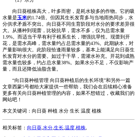
向日葵植株高大，叶多而密，是耗水较多的作物。它的吸
水量是
玉米
的1.74倍。但因其生长发育多与当地雨热同步，水
分供求矛盾不突出。向日葵不同生育阶段对水分的要求差异很
大。从播种到现蕾，比较抗旱，需水不多，仅为总需水量
1.9%。而适当干旱有利于根系生长，增强抗旱性。现蕾到开
花，是需水高峰，需水量约占总需水量的43%。此期缺水，对
产量影响很大。此阶段恰逢雨量较多，基本上能满足向日葵生
长发育对水分的需要。如过于干旱，需灌水补充。开花到成熟
需水量也较多，约占总水量38%。如果水分不足，不仅影响产
量，而且还降低油脂含量。
“向日葵种植管理 向日葵种植后的生长环境”和另外一篇
文章西蒙5号都给大家提供一些帮助，我们会在后续精心准备
更多有关向日葵种植管理的内容，如果不想错过，收藏我们的
网站吧！
本文关键词：
向日葵 种植 水分 生长 温度 植株
相关标签：
向日葵
,
水分
,
生长
,
温度
,
植株
,