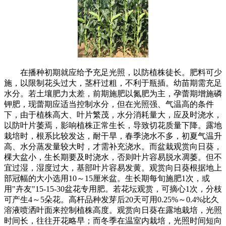
在播种初期就应给予充足光照，以防植株徒长。肥料可少
施，以限制花头过大，茎杆过粗，不利于瓶插。幼苗期需充足
水分。若土壤肥力太差，前期施肥以氮肥为主，孕蕾期增施磷
钾肥，现蕾期应适当控制水分，但在光照强、气温高的条件
下，由于植株高大、叶片繁茂，水分消耗量大，应及时浇水，
以防叶片萎焉，影响植株正常生长，导致切花质量下降。露地
栽培时，根系比较发达，耐干旱，春季浇水不多，初夏气温升
高、水分蒸发量较大时，才需补充浇水。而盆栽观赏向日葵，
棵大盆小，生长期要及时浇水，否则叶片容易脱水凋萎。但不
宜过湿，湿度过大，基部叶片容易发黄。观赏向日葵根据地上
部冠幅的大小选用10～15厘米盆。生长期每旬施肥1次，或
用"卉友"15-15-30盆花专用肥。若花坛观赏，可摘心1次，分枝
可产生4～5朵花。高杆品种发芽后20天可用0.25%～0.4%比久
溶液喷洒叶面来控制植株高度。观赏向日葵在露地栽培，光照
时间长，往往开花略早；而冬季在温室内栽培，光照时间短向