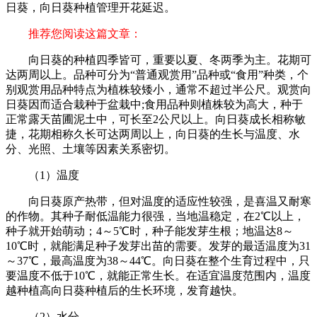
日葵，向日葵种植管理开花延迟。
推荐您阅读这篇文章：
向日葵的种植四季皆可，重要以夏、冬两季为主。花期可
达两周以上。品种可分为“普通观赏用”品种或“食用”种类，个
别观赏用品种特点为植株较矮小，通常不超过半公尺。观赏向
日葵因而适合栽种于盆栽中;食用品种则植株较为高大，种于
正常露天苗圃泥土中，可长至2公尺以上。向日葵成长相称敏
捷，花期相称久长可达两周以上，向日葵的生长与温度、水
分、光照、土壤等因素关系密切。
（1）温度
向日葵原产热带，但对温度的适应性较强，是喜温又耐寒
的作物。其种子耐低温能力很强，当地温稳定，在2℃以上，
种子就开始萌动；4～5℃时，种子能发芽生根；地温达8～
10℃时，就能满足种子发芽出苗的需要。发芽的最适温度为31
～37℃，最高温度为38～44℃。向日葵在整个生育过程中，只
要温度不低于10℃，就能正常生长。在适宜温度范围内，温度
越种植高向日葵种植后的生长环境，发育越快。
（2）水分