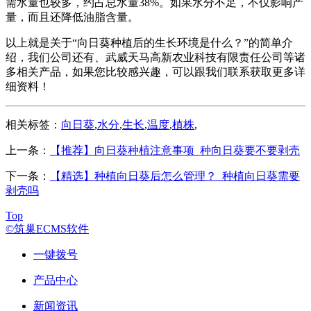
需水量也较多，约占总水量38%。如果水分不足，不仅影响产
量，而且还降低油脂含量。
以上就是关于“向日葵种植后的生长环境是什么？”的简单介
绍，我们公司还有、武威天马高新农业科技有限责任公司等诸
多相关产品，如果您比较感兴趣，可以跟我们联系获取更多详
细资料！
相关标签：
向日葵
,
水分
,
生长
,
温度
,
植株
,
上一条：
【推荐】向日葵种植注意事项_种向日葵要不要剥壳
下一条：
【精选】种植向日葵后怎么管理？_种植向日葵需要
剥壳吗
Top
©筑巢ECMS软件
一键拨号
产品中心
新闻资讯