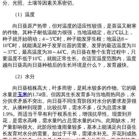
分、光照、土壤等因素关系密切。
（1）温度
向日葵原产热带，但对温度的适应性较强，是喜温又耐寒
的作物。其种子耐低温能力很强，当地温稳定，在2℃以上，
种子就开始萌动；4～5℃时，种子能发芽生根；地温达8～
10℃时，就能满足种子发芽出苗的需要。发芽的最适温度为31
～37℃，最高温度为38～44℃。向日葵在整个生育过程中，只
要温度不低于10℃，就能正常生长。在适宜温度范围内，温度
越向日葵高向日葵种植后的生长环境是什么？，发育越快。
（2）水分
向日葵植株高大，叶多而密，是耗水较多的作物。它的吸
水量是
玉米
的1.74倍。但因其生长发育多与当地雨热同步，水
分供求矛盾不突出。向日葵不同生育阶段对水分的要求差异很
大。从播种到现蕾，比较抗旱，需水不多，仅为总需水量
1.9%。而适当干旱有利于根系生长，增强抗旱性。现蕾到开
花，是需水高峰，需水量约占总需水量的43%。此期缺水，对
产量影响很大。此阶段恰逢雨量较多，基本上能满足向日葵生
长发育对水分的需要。如过于干旱，需灌水补充。开花到成熟