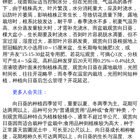
钾肥，现蕾期应适当控制水分，但在光照强、气温高的条件
下，由于植株高大、叶片繁茂，水分消耗量大，应及时浇水，
以防叶片萎焉，影响植株正常生长，导致切花质量下降。露地
栽培时，根系比较发达，耐干旱，春季浇水不多，初夏气温升
高、水分蒸发量较大时，才需补充浇水。而盆栽观赏向日葵，
棵大盆小，生长期要及时浇水，否则叶片容易脱水凋萎。但不
宜过湿，湿度过大，基部叶片容易发黄。观赏向日葵根据地上
部冠幅的大小选用10～15厘米盆。生长期每旬施肥1次，或
用"卉友"15-15-30盆花专用肥。若花坛观赏，可摘心1次，分枝
可产生4～5朵花。高杆品种发芽后20天可用0.25%～0.4%比久
溶液喷洒叶面来控制植株高度。观赏向日葵在露地栽培，光照
时间长，往往开花略早；而冬季在温室内栽培，光照时间短种
植，种植向日葵后怎么管理？开花延迟。
更多人会关注
：
向日葵的种植四季皆可，重要以夏、冬两季为主。花期可
达两周以上。品种可分为“普通观赏用”品种或“食用”种类，个
别观赏用品种特点为植株较矮小，通常不超过半公尺。观赏向
日葵因而适合栽种于盆栽中;食用品种则植株较为高大，种于
正常露天苗圃泥土中，可长至2公尺以上。向日葵成长相称敏
捷，花期相称久长可达两周以上，向日葵的生长与温度、水