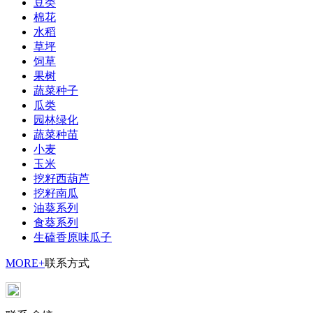
豆类
棉花
水稻
草坪
饲草
果树
蔬菜种子
瓜类
园林绿化
蔬菜种苗
小麦
玉米
挖籽西葫芦
挖籽南瓜
油葵系列
食葵系列
生磕香原味瓜子
MORE+
联系方式