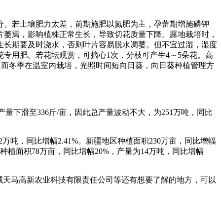
分。若土壤肥力太差，前期施肥以氮肥为主，孕蕾期增施磷钾
片萎焉，影响植株正常生长，导致切花质量下降。露地栽培时，
生长期要及时浇水，否则叶片容易脱水凋萎。但不宜过湿，湿度
0盆花专用肥。若花坛观赏，可摘心1次，分枝可产生4～5朵花。高
早；而冬季在温室内栽培，光照时间短向日葵，向日葵种植管理方
但因单产量下滑至336斤/亩，因此总产量波动不大，为251万吨，同比
万吨，同比增幅2.41%。新疆地区种植面积230万亩，同比增幅
。甘肃种植面积78万亩，同比增幅20%，产量为14万吨，同比增幅
威天马高新农业科技有限责任公司等还有想要了解的地方，可以