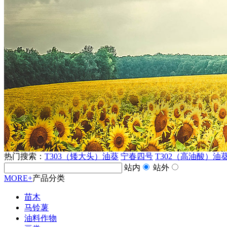
热门搜索：
T303（矮大头）油葵
宁春四号
T302（高油酸）油
站内
站外
MORE+
产品分类
苗木
马铃薯
油料作物