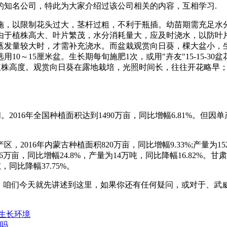
的知名公司，特此为大家介绍过该公司相关的内容，互相学习.
施，以限制花头过大，茎杆过粗，不利于瓶插。幼苗期需充足水
由于植株高大、叶片繁茂，水分消耗量大，应及时浇水，以防叶
蒸发量较大时，才需补充浇水。而盆栽观赏向日葵，棵大盆小，
0～15厘米盆。生长期每旬施肥1次，或用"卉友"15-15-3
来控制植株高度。观赏向日葵在露地栽培，光照时间长，往往开花略
万亩之间。2016年全国种植面积达到1490万亩，同比增幅6.81%。
16年内蒙古种植面积820万亩，同比增幅9.33%;产量为152
积156万亩，同比增幅24.8%，产量为14万吨，同比降幅16.82%
，同比降幅37.75%。
呢，咱们今天就先讲述到这里，如果你还有任何疑问，或对于、武
生长环境
壳吗