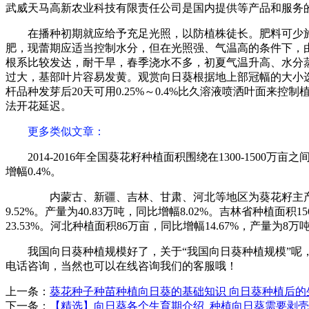
武威天马高新农业科技有限责任公司是国内提供等产品和服务
在播种初期就应给予充足光照，以防植株徒长。肥料可少
肥，现蕾期应适当控制水分，但在光照强、气温高的条件下，
根系比较发达，耐干旱，春季浇水不多，初夏气温升高、水分
过大，基部叶片容易发黄。观赏向日葵根据地上部冠幅的大小选用1
杆品种发芽后20天可用0.25%～0.4%比久溶液喷洒叶面
法开花延迟。
更多类似文章
：
2014-2016年全国葵花籽种植面积围绕在1300-1500
增幅0.4%。
内蒙古、新疆、吉林、甘肃、河北等地区为葵花籽主产区，20
9.52%。产量为40.83万吨，同比增幅8.02%。吉林省种植面
23.53%。河北种植面积86万亩，同比增幅14.67%，产量为8万吨
我国向日葵种植规模好了，关于“我国向日葵种植规模”
电话咨询，当然也可以在线咨询我们的客服哦！
上一条：
葵花种子种苗种植向日葵的基础知识 向日葵种植后的
下一条：
【精选】向日葵各个生育期介绍_种植向日葵需要剥