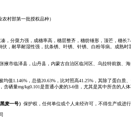
业农村部第一批授权品种）
紧凑，分蘖力强，成穗率高，穗层整齐，穗纺锤形，顶芒，穗长
7
倒伏，耐旱耐湿性强，抗条锈、叶锈、针锈、白粉等病。成熟时
张掖市临泽县，山丹县，内蒙古自治区临河区、乌拉特前旗、海
酸均值
1.146%
，总值
20.63%
，比对照高
41.25%
，其除了蛋白质、
，含硒量
mg/kg0.101
是普通小麦的
3-6
倍，尤其是其中所含的人体
黑麦一号）
保护权，任何单位或个人未经许可，不得生产或进行
司