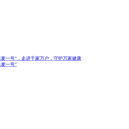
甘黑麦一号”，走进千家万户，守护万家健康
黑麦一号”