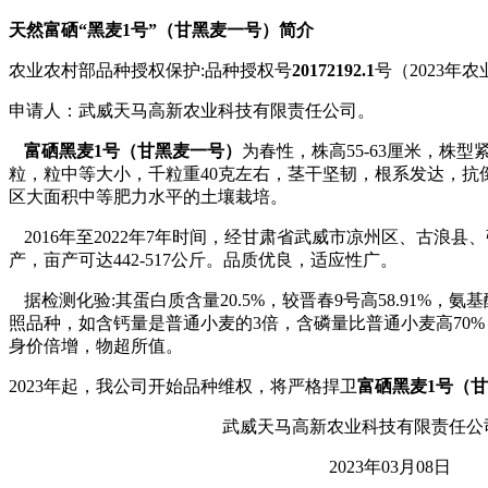
天然富硒“黑麦
1
号”（甘黑麦一号）简介
农业农村部品种授权保护
:
品种授权号
20172192.1
号（
2023
年农
申请人：武威天马高新农业科技有限责任公司。
富硒黑麦
1
号（甘黑麦一号）
为春性，株高
55-63
厘米，株型
粒，粒中等大小，千粒重
40
克左右，茎干坚韧，根系发达，抗
区大面积中等肥力水平的土壤栽培。
2016
年至
2022
年
7
年时间，经甘肃省武威市凉州区、古浪县、
产，亩产可达442-517公斤。品质优良，适应性广。
据检测化验
:
其蛋白质含量
20.5%
，较晋春
9
号高
58.91%
，氨基
照品种，如含钙量是普通小麦的
3
倍，含磷量比普通小麦高
70%
身价倍增，物超所值。
2023
年起，我公司开始品种维权，将严格捍卫
富硒黑麦
1
号（甘
武威天马高新农业科技有限责任公
2023
年
03
月
08
日