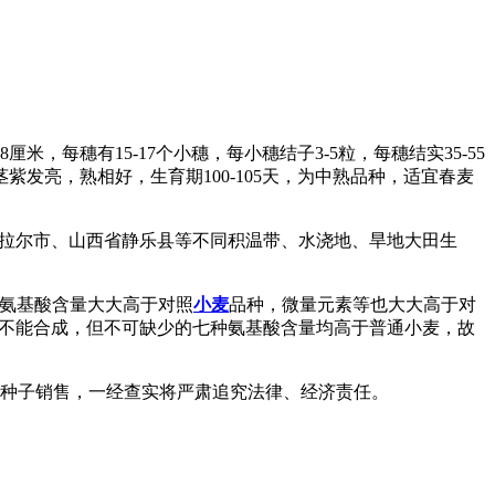
-8
厘米，每穗有
15-17
个小穗，每小穗结子
3-5
粒，每穗结实
35-55
茎紫发亮，熟相好，生育期
100-105
天，为中熟品种，适宜春麦
拉尔市、山西省静乐县等不同积温带、水浇地、旱地大田生
氨基酸含量大大高于对照
小麦
品种，微量元素等也大大高于对
不能合成，但不可缺少的七种氨基酸含量均高于普通小麦，故
种子销售，一经查实将严肃追究法律、经济责任。