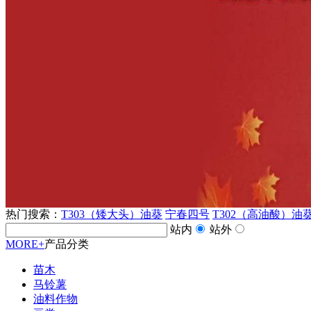
热门搜索：
T303（矮大头）油葵
宁春四号
T302（高油酸）油
站内
站外
MORE+
产品分类
苗木
马铃薯
油料作物