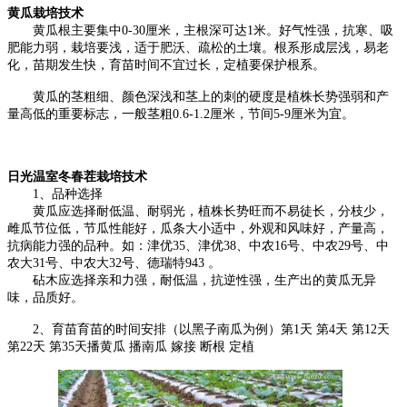
黄瓜栽培技术
黄瓜根主要集中0-30厘米，主根深可达1米。好气性强，抗寒、吸
肥能力弱，栽培要浅，适于肥沃、疏松的土壤。根系形成层浅，易老
化，苗期发生快，育苗时间不宜过长，定植要保护根系。
黄瓜的茎粗细、颜色深浅和茎上的刺的硬度是植株长势强弱和产
量高低的重要标志，一般茎粗0.6-1.2厘米，节间5-9厘米为宜。
日光温室冬春茬栽培技术
1、品种选择
黄瓜应选择耐低温、耐弱光，植株长势旺而不易徒长，分枝少，
雌瓜节位低，节瓜性能好，瓜条大小适中，外观和风味好，产量高，
抗病能力强的品种。如：津优35、津优38、中农16号、中农29号、中
农大31号、中农大32号、德瑞特943 。
砧木应选择亲和力强，耐低温，抗逆性强，生产出的黄瓜无异
味，品质好。
2、育苗育苗的时间安排（以黑子南瓜为例）第1天 第4天 第12天
第22天 第35天播黄瓜 播南瓜 嫁接 断根 定植