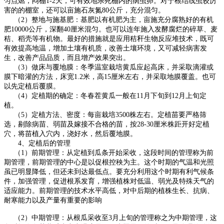
匀点燃，闷棚1-2天，可有效地杀死棚内的病虫卵。对于根结线虫较厉
害的的棚室，还可以亩施石灰氮80公斤，充分混匀。
（2）整地与施基肥：基肥以有机肥为主，亩施充分腐熟好的有机
肥10000公斤，深翻40厘米混匀。也可以连年施入发酵腐烂的碎草、麦
秸、稻壳等有机物。最好的措施就是应用秸秆生物反应堆技术，既可
有效提高地温，增加土壤有机质，改善土壤环境，又可减轻病害发
生，改善产品品质，而且增产效果突出。
（3）做床与覆地膜：冬季温室栽培黄瓜应起高床，并采取滴灌或
膜下暗灌的方法，床宽1.2米，高15厘米左右，并采取地膜覆盖。也可
以先定植后覆膜。
（4）定植期的确定：冬春茬黄瓜一般在11月下旬到12月上旬定
植。
（5）定植方法、密度：每亩栽培3500株左右。定植苗要严格筛
选，剔除病苗、弱苗及嫁接不合格的苗，按28-30厘米株距开好定植
穴，将苗植入穴内，浇好水，然后覆地膜。
4、定植后的管理
（1）前期管理：从定植到瓜条开始采收，这段时间的管理称为前
期管理，前期管理的中心是以促根控秧为主。这个时期的气温和光照
虽已明显降低，但还未到达最低点。要充分利用这个时期有利气候条
件，加强管理，促进根系发育，增强植株对低温、弱光及特殊天气的
适应能力。前期管理的技术水平高低，对中后期的植株生长、抗病、
耐寒能力以及产量有重要的影响
（2）中期管理：从根瓜采收至3月上旬的管理称之为中期管理，这