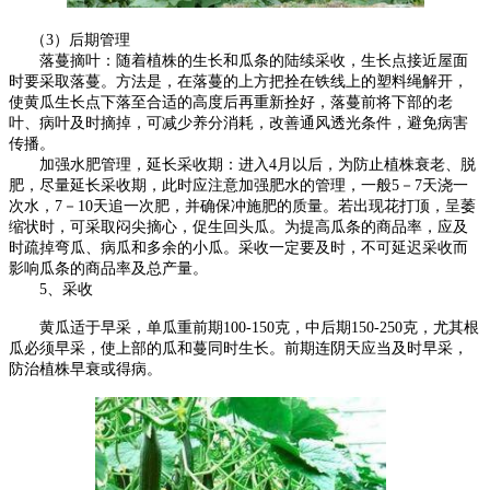
（3）后期管理
落蔓摘叶：随着植株的生长和瓜条的陆续采收，生长点接近屋面
时要采取落蔓。方法是，在落蔓的上方把拴在铁线上的塑料绳解开，
使黄瓜生长点下落至合适的高度后再重新拴好，落蔓前将下部的老
叶、病叶及时摘掉，可减少养分消耗，改善通风透光条件，避免病害
传播。
加强水肥管理，延长采收期：进入4月以后，为防止植株衰老、脱
肥，尽量延长采收期，此时应注意加强肥水的管理，一般5－7天浇一
次水，7－10天追一次肥，并确保冲施肥的质量。若出现花打顶，呈萎
缩状时，可采取闷尖摘心，促生回头瓜。为提高瓜条的商品率，应及
时疏掉弯瓜、病瓜和多余的小瓜。采收一定要及时，不可延迟采收而
影响瓜条的商品率及总产量。
5、采收
黄瓜适于早采，单瓜重前期100-150克，中后期150-250克，尤其根
瓜必须早采，使上部的瓜和蔓同时生长。前期连阴天应当及时早采，
防治植株早衰或得病。